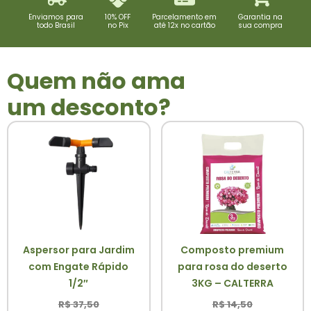
Enviamos para
10% OFF
Parcelamento em
Garantia na
todo Brasil
no Pix
até 12x no cartão
sua compra
Quem não ama
um desconto?
Aspersor para Jardim
Composto premium
com Engate Rápido
para rosa do deserto
1/2″
3KG – CALTERRA
R$
37,50
R$
14,50